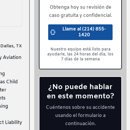
Obtenga hoy su revisión de
caso gratuita y confidencial.
Llame al (214) 855-
1420
Dallas, TX
Nuestro equipo está listo para
ayudarle, las 24 horas del día, los
y Aviation
7 días de la semana
ing
as Child
¿No puede hablar
ter
en este momento?
nts
sing
Cuéntenos sobre su accidente
usando el formulario a
 Liability
continuación.