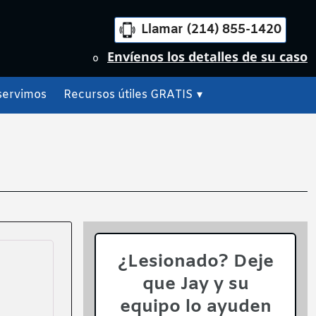
Llamar (214) 855-1420
Envíenos los detalles de su caso
o
servimos
Recursos útiles GRATIS
▾
¿Lesionado? Deje
que Jay y su
equipo lo ayuden