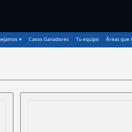
nejamos
▾
Casos Ganadores
Tu equipo
Áreas que 