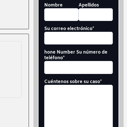
Su
Nombre
Apellidos
nombre
completo
*
Su correo electrónico
*
hone Number Su número de
teléfono
*
Cuéntenos sobre su caso
*