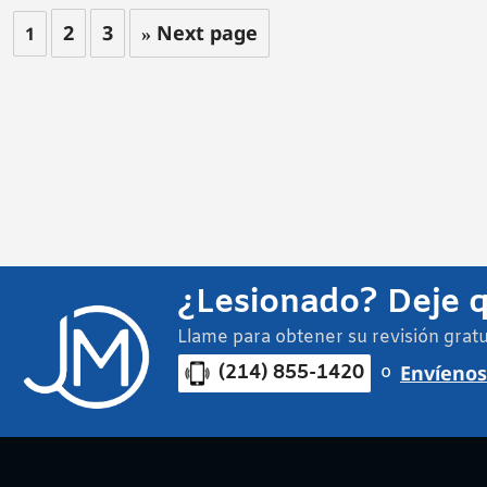
2
3
» Next page
1
¿Lesionado? Deje q
Llame para obtener su revisión gratu
(214) 855-1420
Envíenos 
o